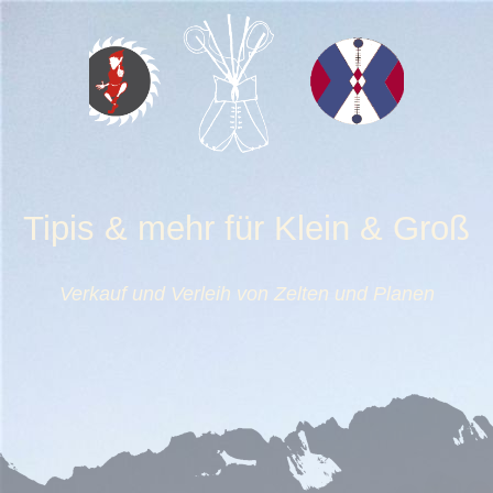
Tipis & mehr für Klein & Groß
Verkauf und Verleih von Zelten und Planen