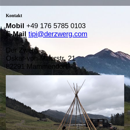
Kontakt
Mobil
+49 176 5785 0103
E-Mail
ti
pi@derzwerg.com
Der Zwerg
Oskar-von-Millerstr. 21
82291 Mammendorf